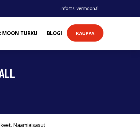
info@silvermoon.fi
ER MOON TURKU
BLOGI
KAUPPA
ALL
kkeet
,
Naamiaisasut