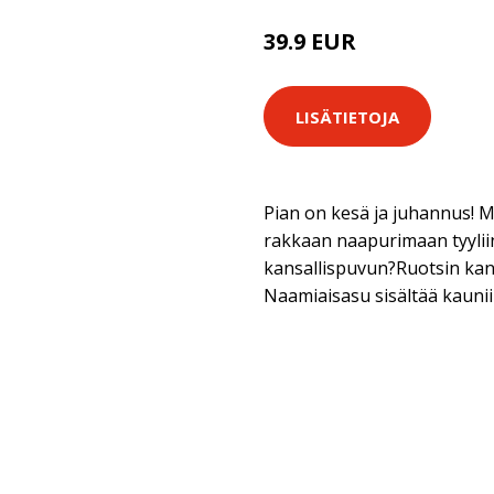
39.9 EUR
LISÄTIETOJA
Pian on kesä ja juhannus! Mi
rakkaan naapurimaan tyyliin j
kansallispuvun?Ruotsin kan
Naamiaisasu sisältää kaunii