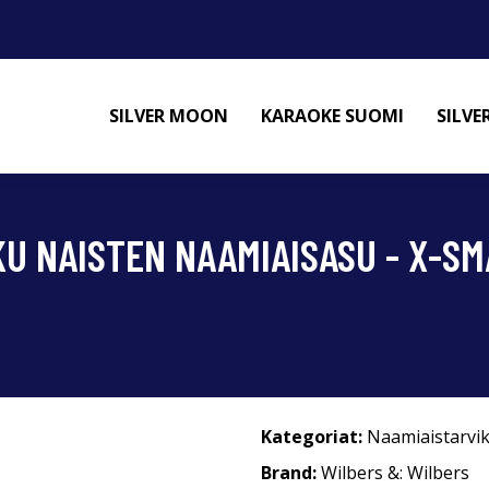
SILVER MOON
KARAOKE SUOMI
SILV
U NAISTEN NAAMIAISASU - X-SM
Kategoriat:
Naamiaistarvi
Brand:
Wilbers &: Wilbers