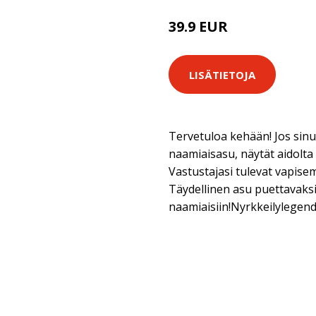
39.9 EUR
LISÄTIETOJA
Tervetuloa kehään! Jos sinu
naamiaisasu, näytät aidolta
Vastustajasi tulevat vapise
Täydellinen asu puettavaksi
naamiaisiin!Nyrkkeilylegen