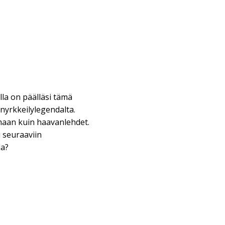
lla on päälläsi tämä
 nyrkkeilylegendalta.
maan kuin haavanlehdet.
 seuraaviin
da?