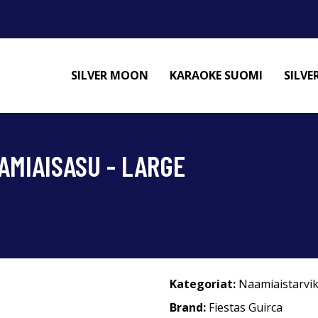
SILVER MOON
KARAOKE SUOMI
SILV
MIAISASU - LARGE
Kategoriat:
Naamiaistarvi
Brand:
Fiestas Guirca