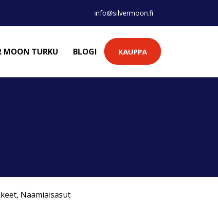
info@silvermoon.fi
ER MOON TURKU
BLOGI
KAUPPA
kkeet
,
Naamiaisasut