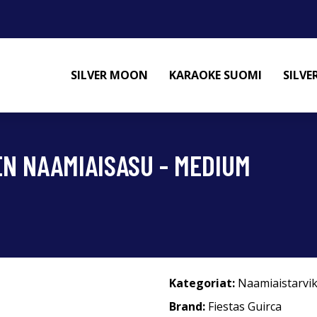
SILVER MOON
KARAOKE SUOMI
SILV
N NAAMIAISASU - MEDIUM
Kategoriat:
Naamiaistarvi
Brand:
Fiestas Guirca