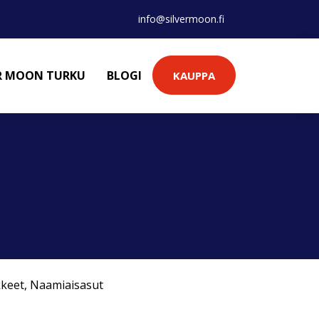
info@silvermoon.fi
ER MOON TURKU
BLOGI
KAUPPA
kkeet
,
Naamiaisasut