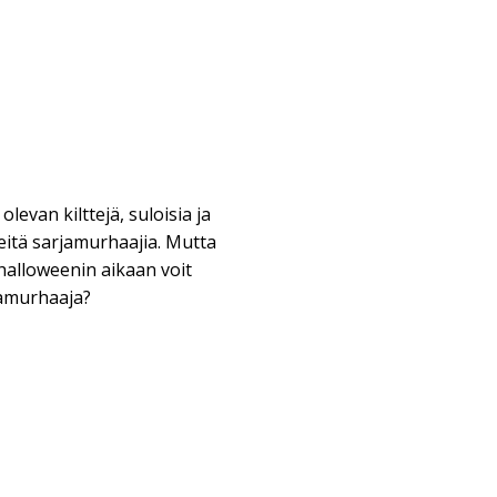
levan kilttejä, suloisia ja
keitä sarjamurhaajia. Mutta
halloweenin aikaan voit
jamurhaaja?