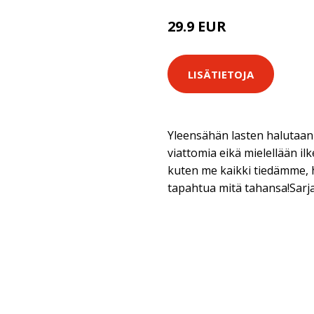
29.9 EUR
LISÄTIETOJA
Yleensähän lasten halutaan o
viattomia eikä mielellään il
kuten me kaikki tiedämme, 
tapahtua mitä tahansa!Sar