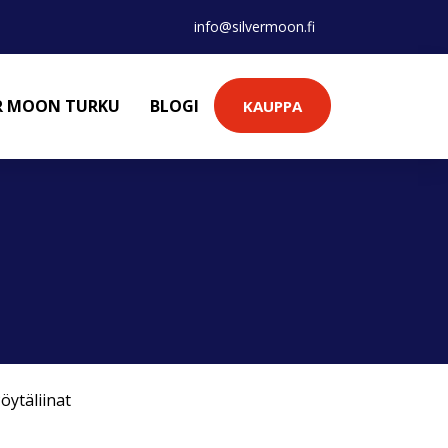
info@silvermoon.fi
ER MOON TURKU
BLOGI
KAUPPA
öytäliinat