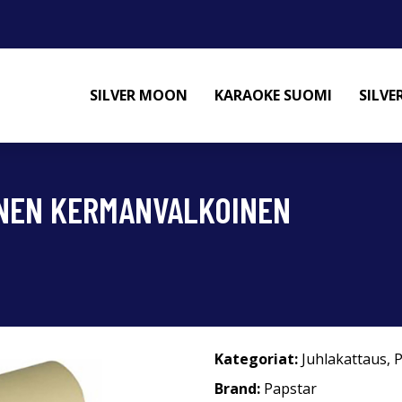
SILVER MOON
KARAOKE SUOMI
SILV
INEN KERMANVALKOINEN
Kategoriat:
Juhlakattaus
,
P
Brand:
Papstar