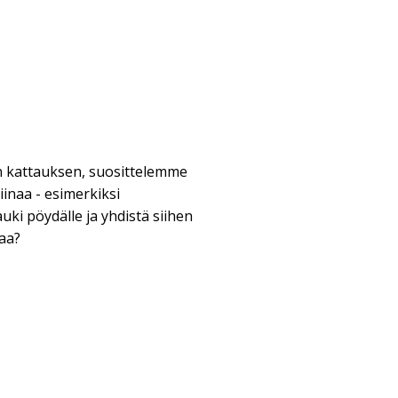
an kattauksen, suosittelemme
liinaa - esimerkiksi
uki pöydälle ja yhdistä siihen
saa?