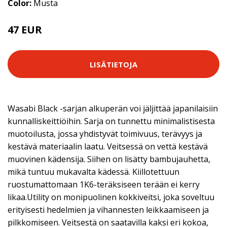
Color:
Musta
47 EUR
LISÄTIETOJA
Wasabi Black -sarjan alkuperän voi jäljittää japanilaisiin
kunnalliskeittiöihin. Sarja on tunnettu minimalistisesta
muotoilusta, jossa yhdistyvät toimivuus, terävyys ja
kestävä materiaalin laatu. Veitsessä on vettä kestävä
muovinen kädensija. Siihen on lisätty bambujauhetta,
mikä tuntuu mukavalta kädessä. Kiillotettuun
ruostumattomaan 1K6-teräksiseen terään ei kerry
likaa.Utility on monipuolinen kokkiveitsi, joka soveltuu
erityisesti hedelmien ja vihannesten leikkaamiseen ja
pilkkomiseen. Veitsestä on saatavilla kaksi eri kokoa,