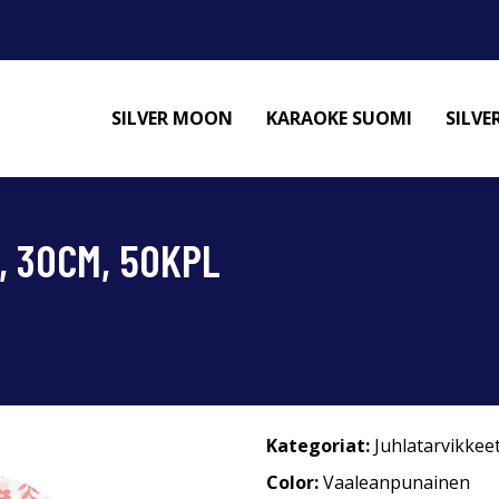
SILVER MOON
KARAOKE SUOMI
SILV
, 30CM, 50KPL
Kategoriat:
Juhlatarvikkee
Color:
Vaaleanpunainen