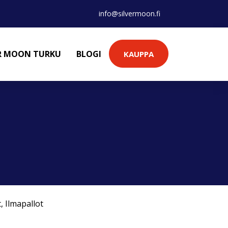
info@silvermoon.fi
ER MOON TURKU
BLOGI
KAUPPA
t
,
Ilmapallot