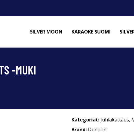
SILVER MOON
KARAOKE SUOMI
SILV
TS -MUKI
Kategoriat:
Juhlakattaus
,
M
Brand:
Dunoon