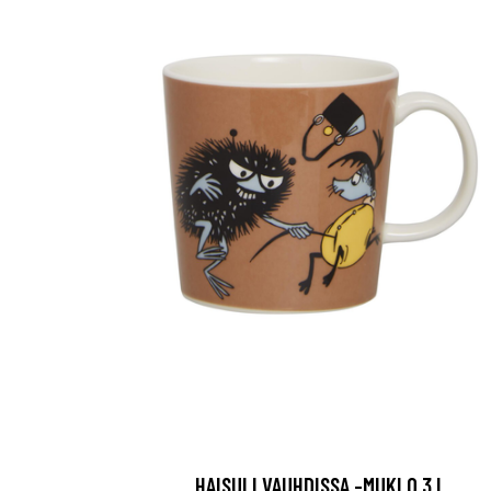
HAISULI VAUHDISSA -MUKI 0,3 L