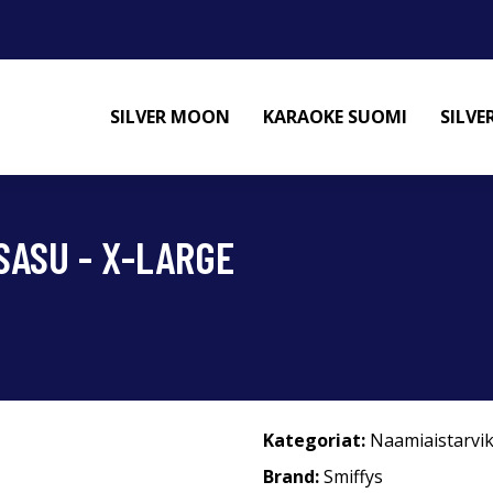
SILVER MOON
KARAOKE SUOMI
SILV
SASU - X-LARGE
Kategoriat:
Naamiaistarvi
Brand:
Smiffys