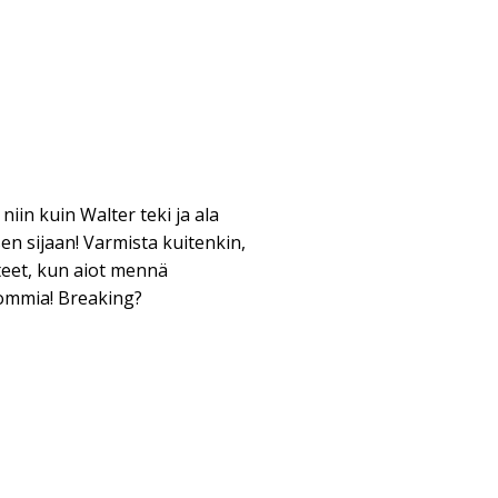
niin kuin Walter teki ja ala
sen sijaan! Varmista kuitenkin,
steet, kun aiot mennä
ommia! Breaking?