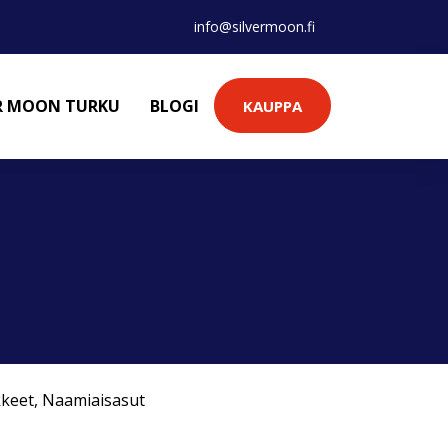
info@silvermoon.fi
ER MOON TURKU
BLOGI
KAUPPA
kkeet
,
Naamiaisasut