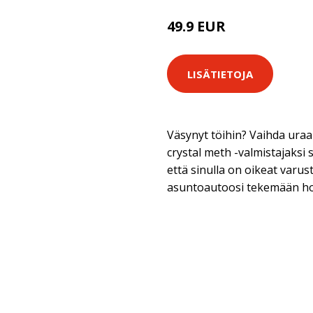
49.9 EUR
LISÄTIETOJA
Väsynyt töihin? Vaihda uraa 
crystal meth -valmistajaksi 
että sinulla on oikeat varu
asuntoautoosi tekemään h