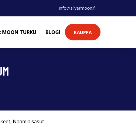
info@silvermoon.fi
ER MOON TURKU
BLOGI
KAUPPA
UM
kkeet
,
Naamiaisasut