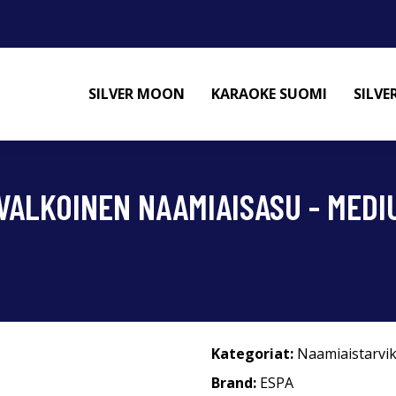
SILVER MOON
KARAOKE SUOMI
SILV
 VALKOINEN NAAMIAISASU - MEDI
Kategoriat:
Naamiaistarvi
Brand:
ESPA