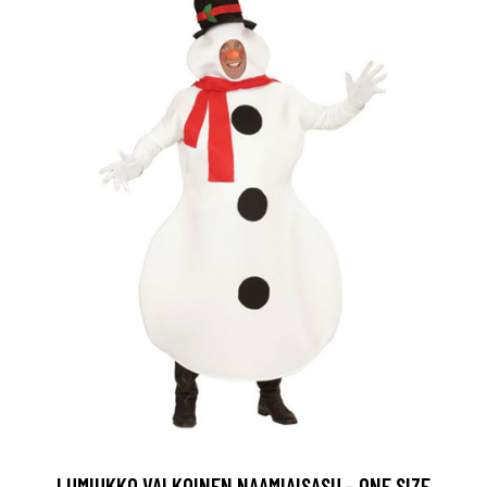
LUMIUKKO VALKOINEN NAAMIAISASU - ONE SIZE