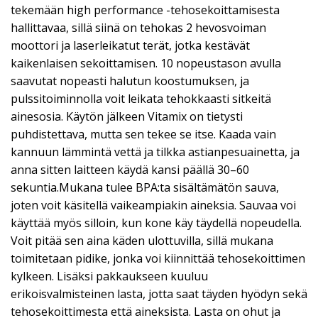
tekemään high performance -tehosekoittamisesta
hallittavaa, sillä siinä on tehokas 2 hevosvoiman
moottori ja laserleikatut terät, jotka kestävät
kaikenlaisen sekoittamisen. 10 nopeustason avulla
saavutat nopeasti halutun koostumuksen, ja
pulssitoiminnolla voit leikata tehokkaasti sitkeitä
ainesosia. Käytön jälkeen Vitamix on tietysti
puhdistettava, mutta sen tekee se itse. Kaada vain
kannuun lämmintä vettä ja tilkka astianpesuainetta, ja
anna sitten laitteen käydä kansi päällä 30–60
sekuntia.Mukana tulee BPA:ta sisältämätön sauva,
joten voit käsitellä vaikeampiakin aineksia. Sauvaa voi
käyttää myös silloin, kun kone käy täydellä nopeudella.
Voit pitää sen aina käden ulottuvilla, sillä mukana
toimitetaan pidike, jonka voi kiinnittää tehosekoittimen
kylkeen. Lisäksi pakkaukseen kuuluu
erikoisvalmisteinen lasta, jotta saat täyden hyödyn sekä
tehosekoittimesta että aineksista. Lasta on ohut ja