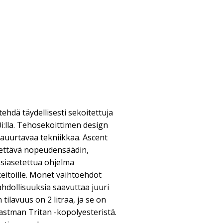
tehdä täydellisesti sekoitettuja
i:lla. Tehosekoittimen design
raauurtavaa tekniikkaa. Ascent
dettävä nopeudensäädin,
esiasetettua ohjelma
 keitoille. Monet vaihtoehdot
ahdollisuuksia saavuttaa juuri
ilavuus on 2 litraa, ja se on
astman Tritan -kopolyesteristä.