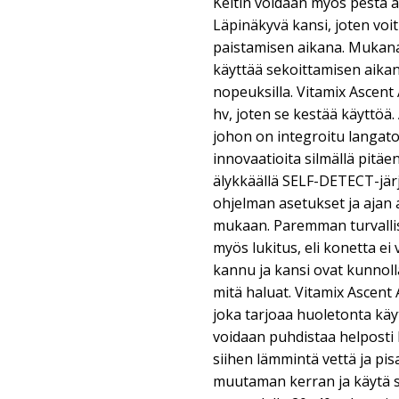
Keitin voidaan myös pestä 
Läpinäkyvä kansi, joten voi
paistamisen aikana. Mukana
käyttää sekoittamisen aika
nopeuksilla. Vitamix Ascent
hv, joten se kestää käyttöä
johon on integroitu langat
innovaatioita silmällä pitäe
älykkäällä SELF-DETECT-järj
ohjelman asetukset ja ajan
mukaan. Paremman turvalli
myös lukitus, eli konetta e
kannu ja kansi ovat kunnolla
mitä haluat. Vitamix Ascent
joka tarjoaa huoletonta käyt
voidaan puhdistaa helposti 
siihen lämmintä vettä ja pis
muutaman kerran ja käytä s