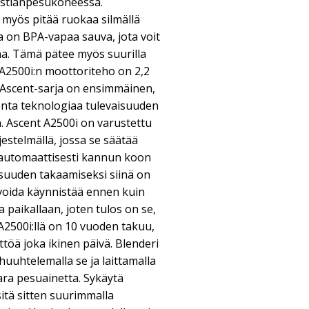
astianpesukoneessa.
t myös pitää ruokaa silmällä
 on BPA-vapaa sauva, jota voit
na. Tämä pätee myös suurilla
 A2500i:n moottoriteho on 2,2
. Ascent-sarja on ensimmäinen,
onta teknologiaa tulevaisuuden
n. Ascent A2500i on varustettu
estelmällä, jossa se säätää
 automaattisesti kannun koon
suuden takaamiseksi siinä on
i voida käynnistää ennen kuin
 paikallaan, joten tulos on se,
 A2500i:llä on 10 vuoden takuu,
töä joka ikinen päivä. Blenderi
huuhtelemalla se ja laittamalla
ara pesuainetta. Sykäytä
itä sitten suurimmalla