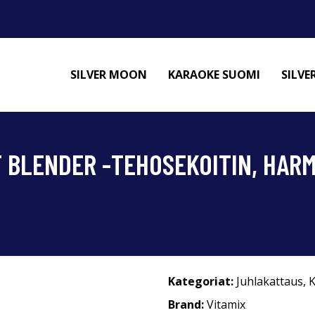
SILVER MOON
KARAOKE SUOMI
SILV
T BLENDER -TEHOSEKOITIN, HAR
Kategoriat:
Juhlakattaus
,
Brand:
Vitamix