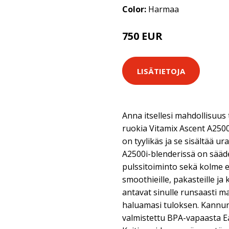
Color:
Harmaa
750 EUR
LISÄTIETOJA
Anna itsellesi mahdollisuus 
ruokia Vitamix Ascent A2500
on tyylikäs ja se sisältää u
A2500i-blenderissä on sää
pulssitoiminto sekä kolme 
smoothieille, pakasteille ja
antavat sinulle runsaasti m
haluamasi tuloksen. Kannun t
valmistettu BPA-vapaasta E