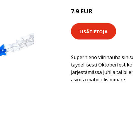
7.9 EUR
LISÄTIETOJA
Superhieno viirinauha sinise
täydellisesti Oktoberfest kor
järjestämässä juhlia tai bile
asioita mahdollisimman?