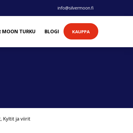
info@silvermoon.fi
ER MOON TURKU
BLOGI
KAUPPA
t
,
Kyltit ja viirit