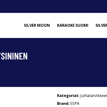
SILVER MOON
KARAOKE SUOMI
SILV
/SININEN
Kategoriat:
Juhlatarvikkee
Brand:
ESPA