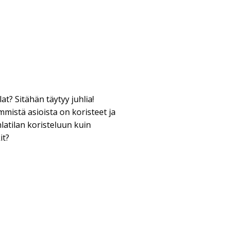
at? Sitähän täytyy juhlia!
immistä asioista on koristeet ja
atilan koristeluun kuin
it?