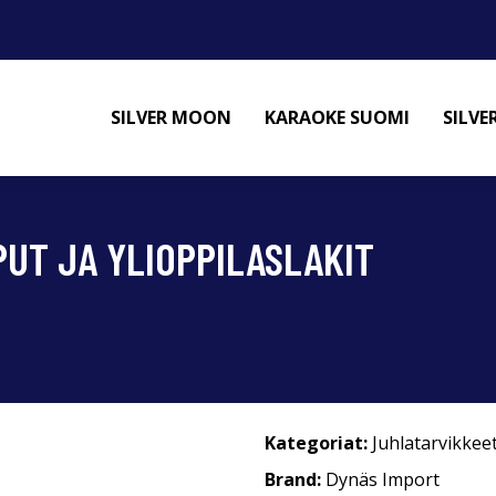
SILVER MOON
KARAOKE SUOMI
SILV
PUT JA YLIOPPILASLAKIT
Kategoriat:
Juhlatarvikkee
Brand:
Dynäs Import