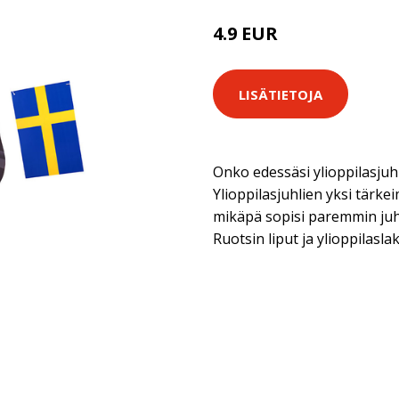
4.9 EUR
LISÄTIETOJA
Onko edessäsi ylioppilasjuhl
Ylioppilasjuhlien yksi tärke
mikäpä sopisi paremmin juhl
Ruotsin liput ja ylioppilaslak