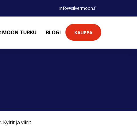
info@silvermoon.fi
ER MOON TURKU
BLOGI
KAUPPA
t
,
Kyltit ja viirit