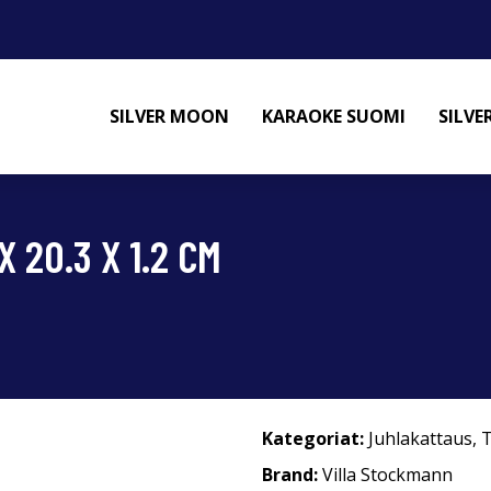
SILVER MOON
KARAOKE SUOMI
SILV
 20.3 X 1.2 CM
Kategoriat:
Juhlakattaus
,
T
Brand:
Villa Stockmann