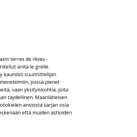
xin terres de rêves -
tellut anita le grelle.
 kauniisti suunnittelijan
ömenetelmiin, joissa pienet
itä, vaan yksityiskohtia, joita
aan täydellinen. Maanläheisen
tokielen ansiosta sarjan osia
keskenään että muiden astioiden