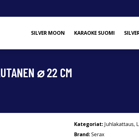
SILVER MOON
KARAOKE SUOMI
SILV
AUTANEN ⌀ 22 CM
Kategoriat:
Juhlakattaus
,
L
Brand:
Serax