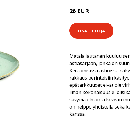
26 EUR
LISÄTIETOJA
Matala lautanen kuuluu sera
astiasarjaan, jonka on suunni
Keraamisissa astioissa näkyy
rakkaus perinteisiin käsity
epätarkkuudet eivät ole virhe
ilman kokonaisuus ei olisik
sävymaailman ja keveän muo
on helppo yhdistellä sekä 
kanssa.