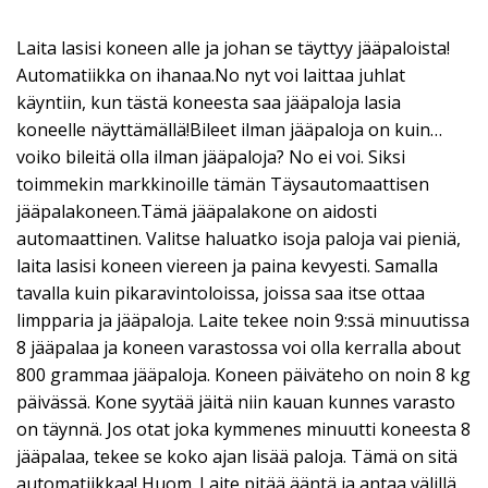
Laita lasisi koneen alle ja johan se täyttyy jääpaloista!
Automatiikka on ihanaa.No nyt voi laittaa juhlat
käyntiin, kun tästä koneesta saa jääpaloja lasia
koneelle näyttämällä!Bileet ilman jääpaloja on kuin…
voiko bileitä olla ilman jääpaloja? No ei voi. Siksi
toimmekin markkinoille tämän Täysautomaattisen
jääpalakoneen.Tämä jääpalakone on aidosti
automaattinen. Valitse haluatko isoja paloja vai pieniä,
laita lasisi koneen viereen ja paina kevyesti. Samalla
tavalla kuin pikaravintoloissa, joissa saa itse ottaa
limpparia ja jääpaloja. Laite tekee noin 9:ssä minuutissa
8 jääpalaa ja koneen varastossa voi olla kerralla about
800 grammaa jääpaloja. Koneen päiväteho on noin 8 kg
päivässä. Kone syytää jäitä niin kauan kunnes varasto
on täynnä. Jos otat joka kymmenes minuutti koneesta 8
jääpalaa, tekee se koko ajan lisää paloja. Tämä on sitä
automatiikkaa! Huom. Laite pitää ääntä ja antaa välillä