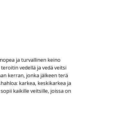
nopea ja turvallinen keino
teroitin vedellä ja vedä veitsi
an kerran, jonka jälkeen terä
shahloa: karkea, keskikarkea ja
pii kaikille veitsille, joissa on