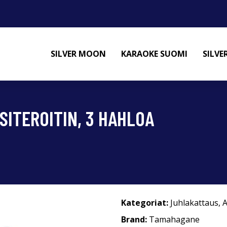
SILVER MOON
KARAOKE SUOMI
SILV
SITEROITIN, 3 HAHLOA
Kategoriat:
Juhlakattaus
,
A
Brand:
Tamahagane