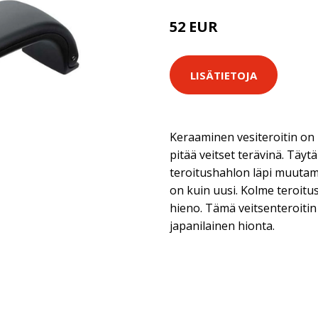
52 EUR
LISÄTIETOJA
Keraaminen vesiteroitin on 
pitää veitset terävinä. Täytä 
teroitushahlon läpi muutam
on kuin uusi. Kolme teroitu
hieno. Tämä veitsenteroitin so
japanilainen hionta.