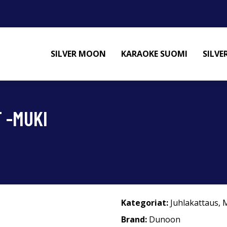
SILVER MOON
KARAOKE SUOMI
SILV
 -MUKI
Kategoriat:
Juhlakattaus
,
M
Brand:
Dunoon