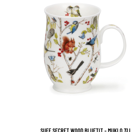
SUFF SECRET WOOD BLUETIT - MUKI 0,31 L