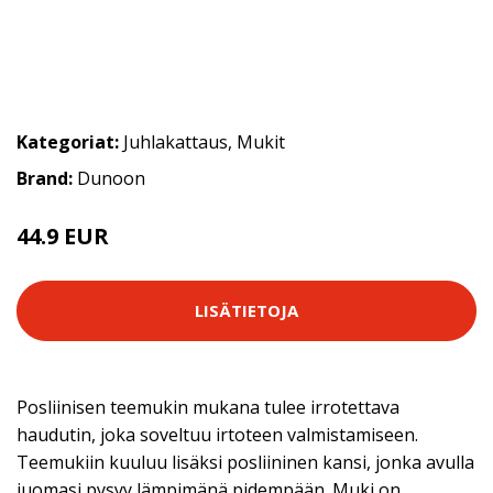
Kategoriat:
Juhlakattaus
,
Mukit
Brand:
Dunoon
44.9 EUR
LISÄTIETOJA
Posliinisen teemukin mukana tulee irrotettava
haudutin, joka soveltuu irtoteen valmistamiseen.
Teemukiin kuuluu lisäksi posliininen kansi, jonka avulla
juomasi pysyy lämpimänä pidempään. Muki on