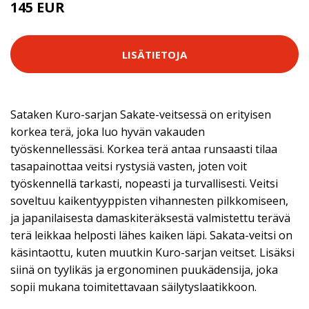
145 EUR
LISÄTIETOJA
Sataken Kuro-sarjan Sakate-veitsessä on erityisen
korkea terä, joka luo hyvän vakauden
työskennellessäsi. Korkea terä antaa runsaasti tilaa
tasapainottaa veitsi rystysiä vasten, joten voit
työskennellä tarkasti, nopeasti ja turvallisesti. Veitsi
soveltuu kaikentyyppisten vihannesten pilkkomiseen,
ja japanilaisesta damaskiteräksestä valmistettu terävä
terä leikkaa helposti lähes kaiken läpi. Sakata-veitsi on
käsintaottu, kuten muutkin Kuro-sarjan veitset. Lisäksi
siinä on tyylikäs ja ergonominen puukädensija, joka
sopii mukana toimitettavaan säilytyslaatikkoon.