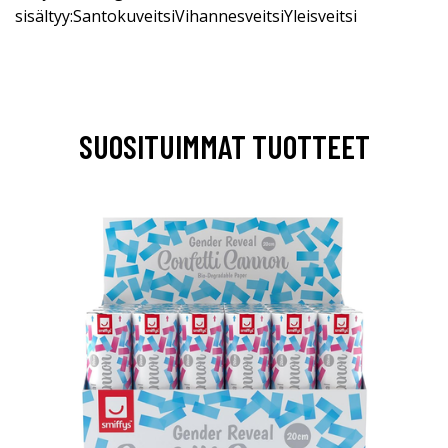
sisältyy:SantokuveitsiVihannesveitsiYleisveitsi
SUOSITUIMMAT TUOTTEET