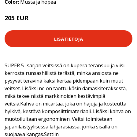
Color:
Musta ja hopea
205 EUR
LISÄTIETOJA
SUPER 5 -sarjan veitsissä on kupera teränsuu ja viisi
kerrosta runsashiilistä terästä, minkä ansiosta ne
pysyvät terävinä kaksi kertaa pidempään kuin muut
veitset. Lisäksi ne on taottu käsin damaskiteräksestä,
mikä tekee niistä markkinoiden kestävimpiä
veitsiä.Kahva on micartaa, joka on hajuja ja kosteutta
hylkivä, kestävä komposiittimateriaali. Lisäksi kahva on
muotoilultaan ergonominen. Veitsi toimitetaan
japanilaistyylisessä lahjarasiassa, jonka sisällä on
suojaava kangas.Settiin