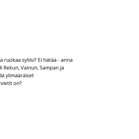
 ruokaa syliisi? Ei hätää - anna
i Rekun, Vainun, Sampan ja
dä ylimääräiset
ietit on?