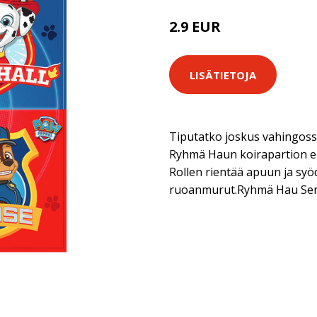
2.9 EUR
LISÄTIETOJA
Tiputatko joskus vahingossa
Ryhmä Haun koirapartion el
Rollen rientää apuun ja syö
ruoanmurut.Ryhmä Hau Serv