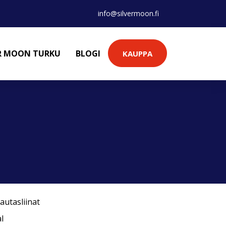
info@silvermoon.fi
ER MOON TURKU
BLOGI
KAUPPA
autasliinat
l