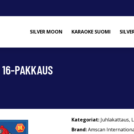
SILVER MOON
KARAOKE SUOMI
SILV
- 16-PAKKAUS
Kategoriat:
Juhlakattaus
,
L
Brand:
Amscan Internationa