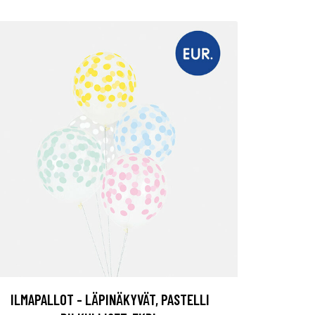
ILMAPALLOT - LÄPINÄKYVÄT, PASTELLI