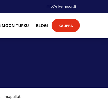
info@silvermoon.fi
ER MOON TURKU
BLOGI
KAUPPA
t
,
Ilmapallot