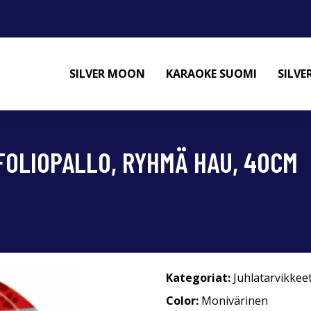
SILVER MOON
KARAOKE SUOMI
SILV
FOLIOPALLO, RYHMÄ HAU, 40CM
Kategoriat:
Juhlatarvikkee
Color:
Monivärinen