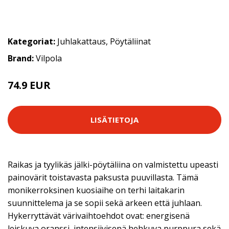
Kategoriat:
Juhlakattaus
,
Pöytäliinat
Brand:
Vilpola
74.9 EUR
LISÄTIETOJA
Raikas ja tyylikäs jälki-pöytäliina on valmistettu upeasti
painovärit toistavasta paksusta puuvillasta. Tämä
monikerroksinen kuosiaihe on terhi laitakarin
suunnittelema ja se sopii sekä arkeen että juhlaan.
Hykerryttävät värivaihtoehdot ovat: energisenä
leiskuva oranssi, intensiivisenä hehkuva purppura sekä