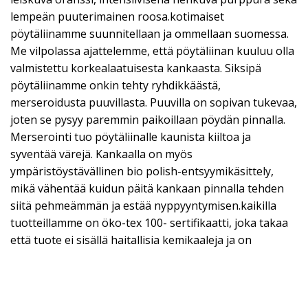
lempeän puuterimainen roosa.kotimaiset
pöytäliinamme suunnitellaan ja ommellaan suomessa.
Me vilpolassa ajattelemme, että pöytäliinan kuuluu olla
valmistettu korkealaatuisesta kankaasta. Siksipä
pöytäliinamme onkin tehty ryhdikkäästä,
merseroidusta puuvillasta. Puuvilla on sopivan tukevaa,
joten se pysyy paremmin paikoillaan pöydän pinnalla.
Merserointi tuo pöytäliinalle kaunista kiiltoa ja
syventää värejä. Kankaalla on myös
ympäristöystävällinen bio polish-entsyymikäsittely,
mikä vähentää kuidun päitä kankaan pinnalla tehden
siitä pehmeämmän ja estää nyppyyntymisen.kaikilla
tuotteillamme on öko-tex 100- sertifikaatti, joka takaa
että tuote ei sisällä haitallisia kemikaaleja ja on