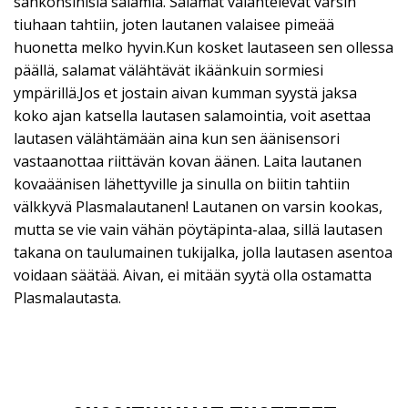
sähkönsinisiä salamia. Salamat välähtelevät varsin
tiuhaan tahtiin, joten lautanen valaisee pimeää
huonetta melko hyvin.Kun kosket lautaseen sen ollessa
päällä, salamat välähtävät ikäänkuin sormiesi
ympärillä.Jos et jostain aivan kumman syystä jaksa
koko ajan katsella lautasen salamointia, voit asettaa
lautasen välähtämään aina kun sen äänisensori
vastaanottaa riittävän kovan äänen. Laita lautanen
kovaäänisen lähettyville ja sinulla on biitin tahtiin
välkkyvä Plasmalautanen! Lautanen on varsin kookas,
mutta se vie vain vähän pöytäpinta-alaa, sillä lautasen
takana on taulumainen tukijalka, jolla lautasen asentoa
voidaan säätää. Aivan, ei mitään syytä olla ostamatta
Plasmalautasta.