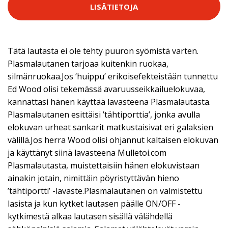
LISÄTIETOJA
Tätä lautasta ei ole tehty puuron syömistä varten.
Plasmalautanen tarjoaa kuitenkin ruokaa,
silmänruokaa.Jos ‘huippu’ erikoisefekteistään tunnettu
Ed Wood olisi tekemässä avaruusseikkailuelokuvaa,
kannattasi hänen käyttää lavasteena Plasmalautasta.
Plasmalautanen esittäisi ’tähtiporttia’, jonka avulla
elokuvan urheat sankarit matkustaisivat eri galaksien
välillä.Jos herra Wood olisi ohjannut kaltaisen elokuvan
ja käyttänyt siinä lavasteena Mulletoi.com
Plasmalautasta, muistettaisiin hänen elokuvistaan
ainakin jotain, nimittäin pöyristyttävän hieno
’tähtiportti’ -lavaste.Plasmalautanen on valmistettu
lasista ja kun kytket lautasen päälle ON/OFF -
kytkimestä alkaa lautasen sisällä välähdellä