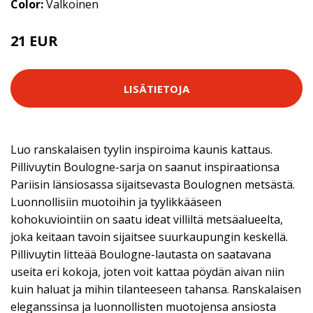
Color:
Valkoinen
21 EUR
LISÄTIETOJA
Luo ranskalaisen tyylin inspiroima kaunis kattaus.
Pillivuytin Boulogne-sarja on saanut inspiraationsa
Pariisin länsiosassa sijaitsevasta Boulognen metsästä.
Luonnollisiin muotoihin ja tyylikkääseen
kohokuviointiin on saatu ideat villiltä metsäalueelta,
joka keitaan tavoin sijaitsee suurkaupungin keskellä.
Pillivuytin litteää Boulogne-lautasta on saatavana
useita eri kokoja, joten voit kattaa pöydän aivan niin
kuin haluat ja mihin tilanteeseen tahansa. Ranskalaisen
eleganssinsa ja luonnollisten muotojensa ansiosta