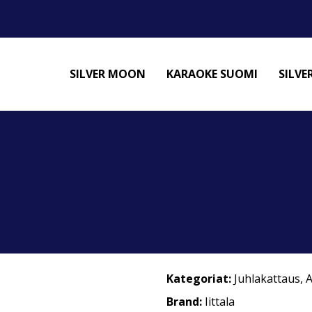
SILVER MOON
KARAOKE SUOMI
SILV
Kategoriat:
Juhlakattaus
,
A
Brand:
Iittala