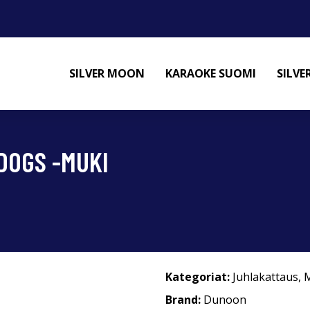
SILVER MOON
KARAOKE SUOMI
SILV
DOGS -MUKI
Kategoriat:
Juhlakattaus
,
M
Brand:
Dunoon