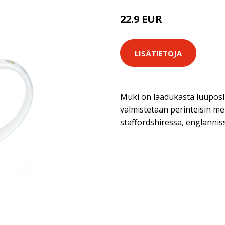
22.9 EUR
LISÄTIETOJA
Muki on laadukasta luuposl
valmistetaan perinteisin me
staffordshiressa, englannis