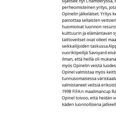
sijaitsee nyt Chambéryssa, 
perheomisteinen yritys, jot
Opinelin jälkeläiset. Yritys 
painottaa sellaisten veitsie
huomioivat luonnon resurss
kulttuurin ja elämäntavan s
taittoveitset ovat olleet m
seikkailijoiden taskussa.Al
vuorikiipeilijä Savoyard ei
ilman, että heillä oli mukana
myös Opinelin veistä luode
Opinel valmistaa myös keitti
tunnusomaisessa väriskaal
valmistaneet veitsiä erikoi
1998 FIFA:n maailmancup Ra
Opinel toivoo, että heidän 
käden luonnollisena jatkeel