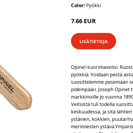
Color:
Pyökki
7.66 EUR
LISÄTIETOJA
Opinel-kuorimaveitsi. Ruost
pyökkiä. Voidaan pestä ast
suosittelemme pesemään sen
pidempään. Joseph Opinet t
markkinoille jo vuonna 189
Veitsistä tuli todella suosit
keskuudessa, ja sitä lähtien
ystävien, kokkien, puutarhur
merimiesten ystävä.Ympärist