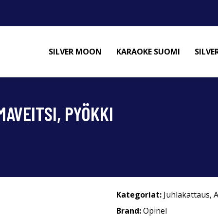
SILVER MOON
KARAOKE SUOMI
SILV
AVEITSI, PYÖKKI
Kategoriat:
Juhlakattaus
,
A
Brand:
Opinel