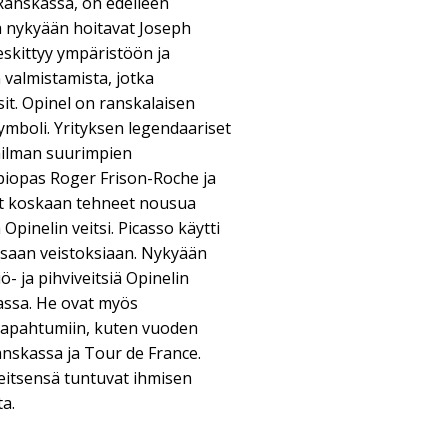
Ranskassa, on edelleen
a nykyään hoitavat Joseph
keskittyy ympäristöön ja
n valmistamista, jotka
it. Opinel on ranskalaisen
ymboli. Yrityksen legendaariset
aailman suurimpien
ppiopas Roger Frison-Roche ja
vät koskaan tehneet nousua
 Opinelin veitsi. Picasso käytti
ssaan veistoksiaan. Nykyään
ö- ja pihviveitsiä Opinelin
assa. He ovat myös
stapahtumiin, kuten vuoden
nskassa ja Tour de France.
veitsensä tuntuvat ihmisen
ta.