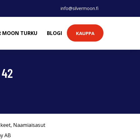
info@silvermoon.fi
ER MOON TURKU
BLOGI
KAUPPA
 42
kkeet
,
Naamiaisasut
ny AB