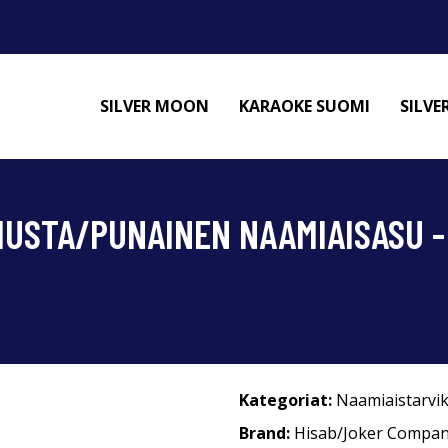
SILVER MOON
KARAOKE SUOMI
SILV
USTA/PUNAINEN NAAMIAISASU -
Kategoriat:
Naamiaistarvi
Brand:
Hisab/Joker Compa