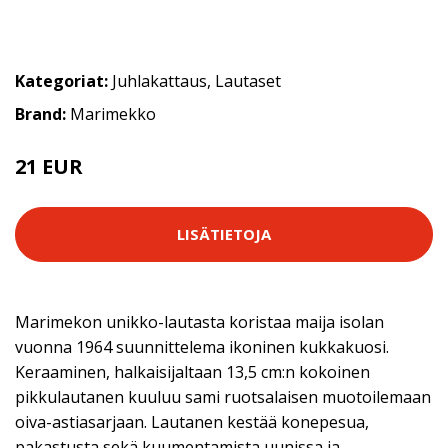
Kategoriat:
Juhlakattaus
,
Lautaset
Brand:
Marimekko
21 EUR
LISÄTIETOJA
Marimekon unikko-lautasta koristaa maija isolan
vuonna 1964 suunnittelema ikoninen kukkakuosi.
Keraaminen, halkaisijaltaan 13,5 cm:n kokoinen
pikkulautanen kuuluu sami ruotsalaisen muotoilemaan
oiva-astiasarjaan. Lautanen kestää konepesua,
pakastusta sekä kuumentamista uunissa ja