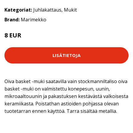
Kategoriat:
Juhlakattaus
,
Mukit
Brand:
Marimekko
8 EUR
14.9 EUR
LISÄTIETOJA
Oiva basket -muki saatavilla vain stockmannilta!iso oiva
basket -muki on valmistettu konepesun, uunin,
mikroaaltouunin ja pakastuksen kestävästä valkoisesta
keramiikasta. Poistathan astioiden pohjassa olevan
tuotetarran ennen käyttöä. Tarra sisältää metallia.