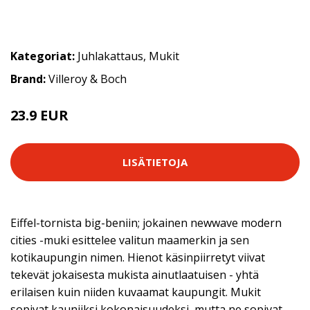
Kategoriat:
Juhlakattaus
,
Mukit
Brand:
Villeroy & Boch
23.9 EUR
LISÄTIETOJA
Eiffel-tornista big-beniin; jokainen newwave modern
cities -muki esittelee valitun maamerkin ja sen
kotikaupungin nimen. Hienot käsinpiirretyt viivat
tekevät jokaisesta mukista ainutlaatuisen - yhtä
erilaisen kuin niiden kuvaamat kaupungit. Mukit
sopivat kauniiksi kokonaisuudeksi, mutta ne sopivat