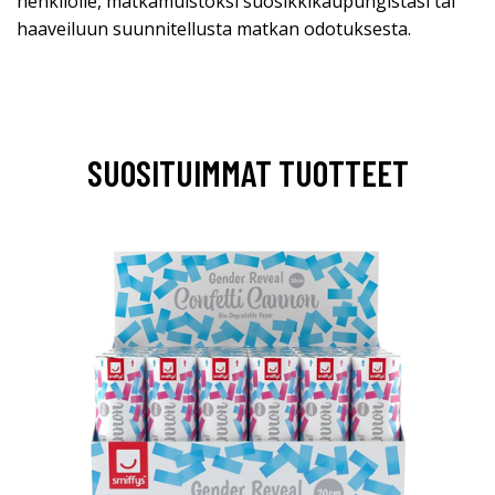
henkilölle, matkamuistoksi suosikkikaupungistasi tai
haaveiluun suunnitellusta matkan odotuksesta.
SUOSITUIMMAT TUOTTEET