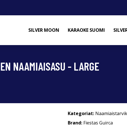
SILVER MOON
KARAOKE SUOMI
SILV
EN NAAMIAISASU - LARGE
Kategoriat:
Naamiaistarvi
Brand:
Fiestas Guirca