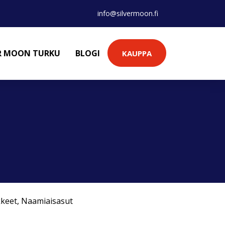
info@silvermoon.fi
ER MOON TURKU
BLOGI
KAUPPA
kkeet
,
Naamiaisasut