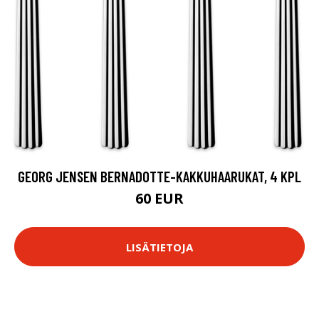
GEORG JENSEN BERNADOTTE-KAKKUHAARUKAT, 4 KPL
60 EUR
LISÄTIETOJA