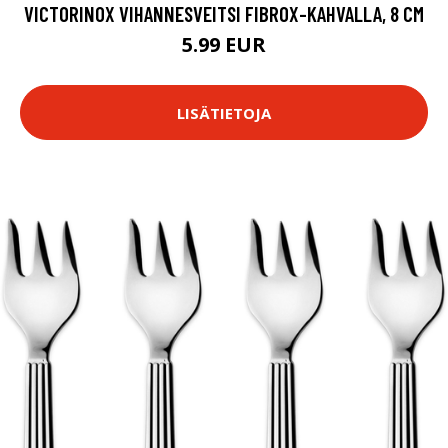
VICTORINOX VIHANNESVEITSI FIBROX-KAHVALLA, 8 CM
5.99 EUR
LISÄTIETOJA