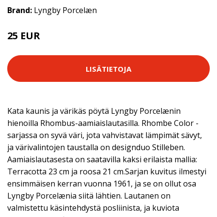
Brand:
Lyngby Porcelæn
25 EUR
LISÄTIETOJA
Kata kaunis ja värikäs pöytä Lyngby Porcelænin
hienoilla Rhombus-aamiaislautasilla. Rhombe Color -
sarjassa on syvä väri, jota vahvistavat lämpimät sävyt,
ja värivalintojen taustalla on designduo Stilleben.
Aamiaislautasesta on saatavilla kaksi erilaista mallia:
Terracotta 23 cm ja roosa 21 cm.Sarjan kuvitus ilmestyi
ensimmäisen kerran vuonna 1961, ja se on ollut osa
Lyngby Porcelænia siitä lähtien. Lautanen on
valmistettu käsintehdystä posliinista, ja kuviota