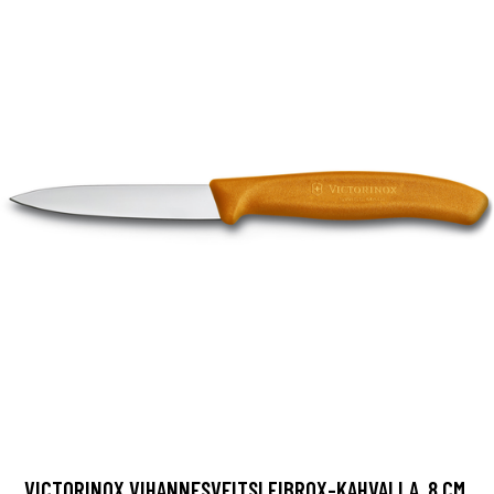
VICTORINOX VIHANNESVEITSI FIBROX-KAHVALLA, 8 CM,