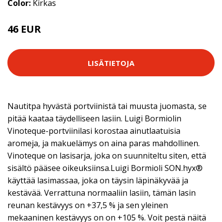
Color:
Kirkas
46 EUR
LISÄTIETOJA
Nautitpa hyvästä portviinistä tai muusta juomasta, se
pitää kaataa täydelliseen lasiin. Luigi Bormiolin
Vinoteque-portviinilasi korostaa ainutlaatuisia
aromeja, ja makuelämys on aina paras mahdollinen.
Vinoteque on lasisarja, joka on suunniteltu siten, että
sisältö pääsee oikeuksiinsa.Luigi Bormioli SON.hyx®
käyttää lasimassaa, joka on täysin läpinäkyvää ja
kestävää. Verrattuna normaaliin lasiin, tämän lasin
reunan kestävyys on +37,5 % ja sen yleinen
mekaaninen kestävyys on on +105 %. Voit pestä näitä