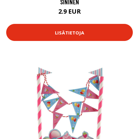
SININEN
2.9 EUR
LISÄTIETOJA