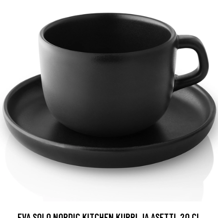
EVA SOLO NORDIC KITCHEN KUPPI JA ASETTI, 20 CL