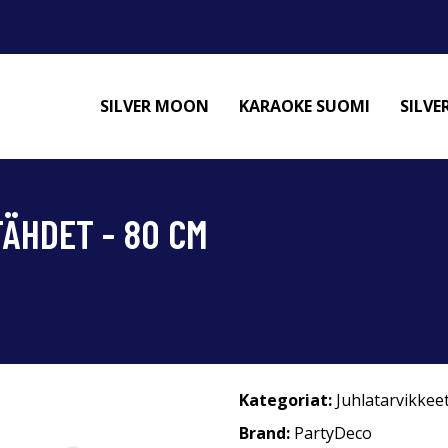
SILVER MOON
KARAOKE SUOMI
SILV
ÄHDET - 80 CM
Kategoriat:
Juhlatarvikkee
Brand:
PartyDeco