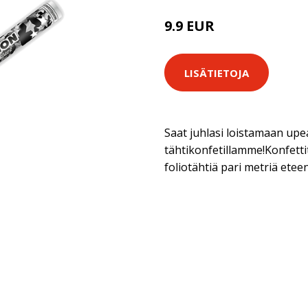
9.9 EUR
LISÄTIETOJA
Saat juhlasi loistamaan upe
tähtikonfetillamme!Konfetti
foliotähtiä pari metriä etee