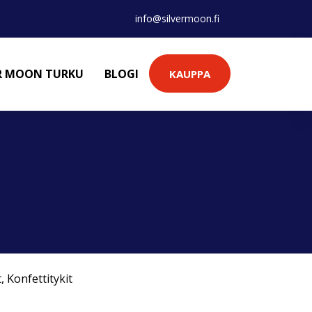
info@silvermoon.fi
ER MOON TURKU
BLOGI
KAUPPA
t
,
Konfettitykit