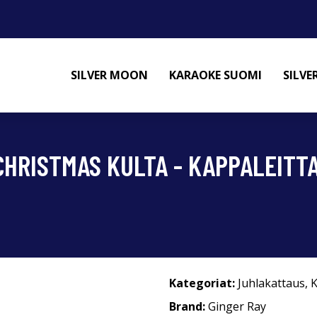
SILVER MOON
KARAOKE SUOMI
SILV
HRISTMAS KULTA - KAPPALEITT
Kategoriat:
Juhlakattaus
,
K
Brand:
Ginger Ray