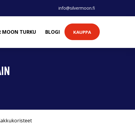
info@silvermoon.fi
ER MOON TURKU
BLOGI
KAUPPA
AIN
akkukoristeet