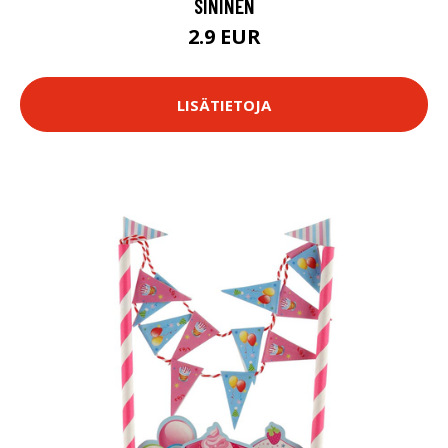
SININEN
2.9 EUR
LISÄTIETOJA