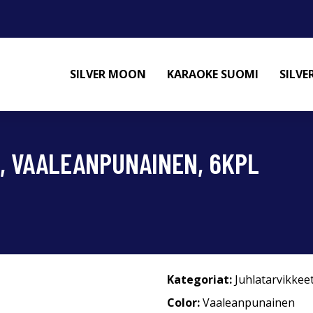
SILVER MOON
KARAOKE SUOMI
SILV
, VAALEANPUNAINEN, 6KPL
Kategoriat:
Juhlatarvikkee
Color:
Vaaleanpunainen