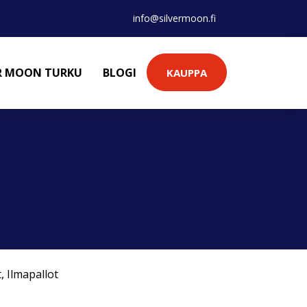
info@silvermoon.fi
ER MOON TURKU
BLOGI
KAUPPA
t
,
Ilmapallot