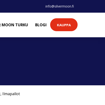
info@silvermoon.fi
ER MOON TURKU
BLOGI
KAUPPA
t
,
Ilmapallot