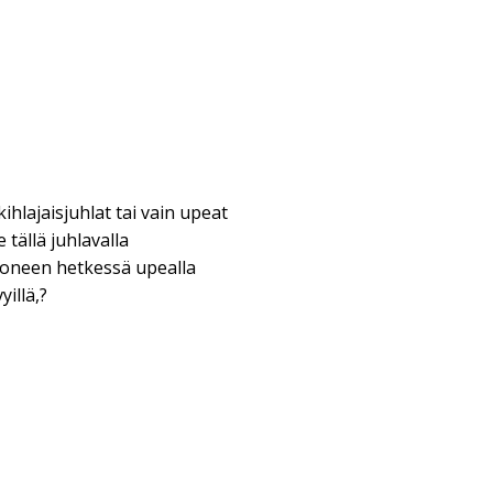
 kihlajaisjuhlat tai vain upeat
 tällä juhlavalla
uoneen hetkessä upealla
illä,?