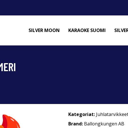
SILVER MOON
KARAOKE SUOMI
SILV
MERI
Kategoriat:
Juhlatarvikkee
Brand:
Ballongkungen AB