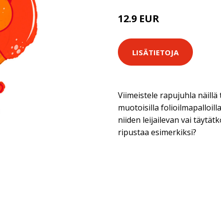
12.9 EUR
LISÄTIETOJA
Viimeistele rapujuhla näillä
muotoisilla folioilmapalloill
niiden leijailevan vai täytätk
ripustaa esimerkiksi?