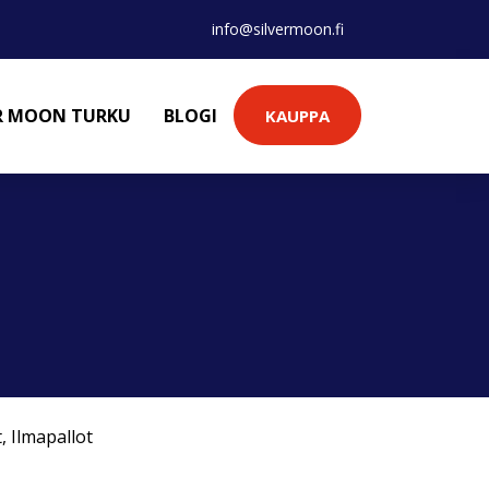
info@silvermoon.fi
ER MOON TURKU
BLOGI
KAUPPA
t
,
Ilmapallot