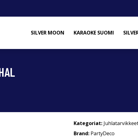
SILVER MOON
KARAOKE SUOMI
SILV
HAL
Kategoriat:
Juhlatarvikkee
Brand:
PartyDeco