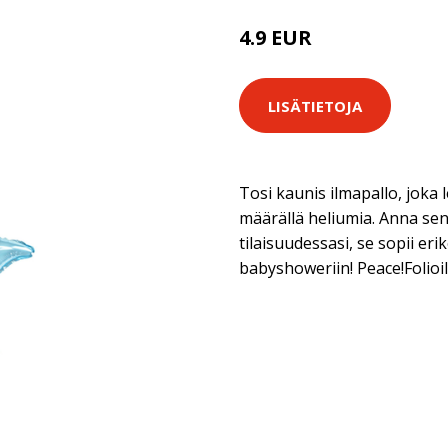
4.9 EUR
LISÄTIETOJA
Tosi kaunis ilmapallo, joka le
määrällä heliumia. Anna sen 
tilaisuudessasi, se sopii eri
babyshoweriin! Peace!Folioi