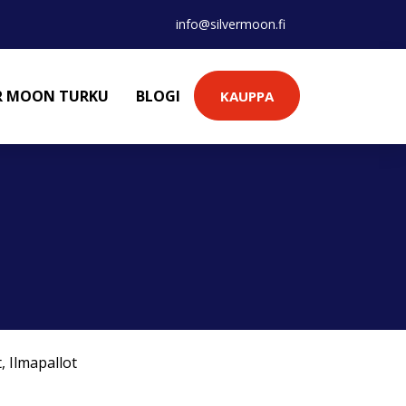
info@silvermoon.fi
ER MOON TURKU
BLOGI
KAUPPA
t
,
Ilmapallot