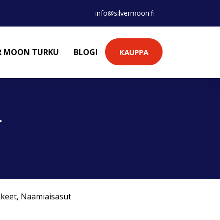
info@silvermoon.fi
ER MOON TURKU
BLOGI
KAUPPA
L
kkeet
,
Naamiaisasut