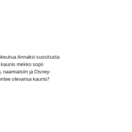
ukeutua Annaksi suositusta
 kaunis mekko sopii
n, naamiaisiin ja Disney-
tuntee olevansa kaunis?