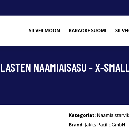
SILVER MOON
KARAOKE SUOMI
SILV
 LASTEN NAAMIAISASU - X-SMAL
Kategoriat:
Naamiaistarvi
Brand:
Jakks Pacific GmbH