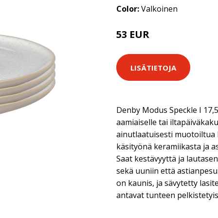
Color:
Valkoinen
53 EUR
LISÄTIETOJA
Denby Modus Speckle I 17,5 
aamiaiselle tai iltapäiväkaku
ainutlaatuisesti muotoiltua 
käsityönä keramiikasta ja a
Saat kestävyyttä ja lautasen
sekä uuniin että astianpes
on kaunis, ja sävytetty lasit
antavat tunteen pelkistetyis